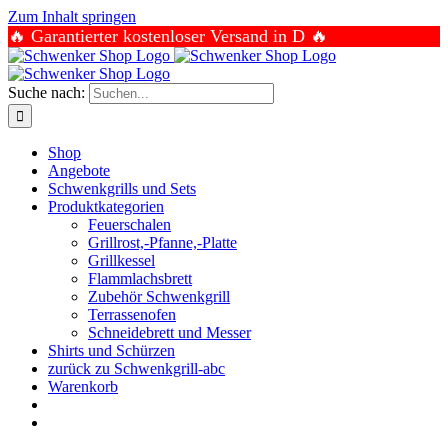
Zum Inhalt springen
🔥 Garantierter kostenloser Versand in D 🔥
Suche nach:
Shop
Angebote
Schwenkgrills und Sets
Produktkategorien
Feuerschalen
Grillrost,-Pfanne,-Platte
Grillkessel
Flammlachsbrett
Zubehör Schwenkgrill
Terrassenofen
Schneidebrett und Messer
Shirts und Schürzen
zurück zu Schwenkgrill-abc
Warenkorb