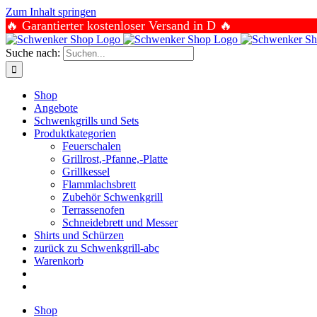
Zum Inhalt springen
🔥 Garantierter kostenloser Versand in D 🔥
Suche nach:
Shop
Angebote
Schwenkgrills und Sets
Produktkategorien
Feuerschalen
Grillrost,-Pfanne,-Platte
Grillkessel
Flammlachsbrett
Zubehör Schwenkgrill
Terrassenofen
Schneidebrett und Messer
Shirts und Schürzen
zurück zu Schwenkgrill-abc
Warenkorb
Shop