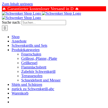
Zum Inhalt springen
🔥 Garantierter kostenloser Versand in D 🔥
Suche nach:
Shop
Angebote
Schwenkgrills und Sets
Produktkategorien
Feuerschalen
Grillrost,-Pfanne,-Platte
Grillkessel
Flammlachsbrett
Zubehör Schwenkgrill
Terrassenofen
Schneidebrett und Messer
Shirts und Schürzen
zurück zu Schwenkgrill-abc
Warenkorb