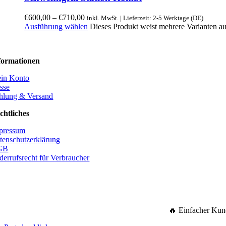
€
600,00
–
€
710,00
inkl. MwSt. | Lieferzeit: 2-5 Werktage (DE)
Ausführung wählen
Dieses Produkt weist mehrere Varianten a
formationen
in Konto
sse
hlung & Versand
chtliches
pressum
tenschutzerklärung
GB
derrufsrecht für Verbraucher
🔥 Einfacher Kun