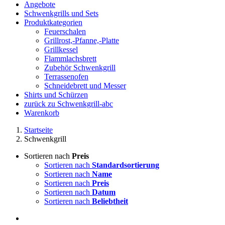
Angebote
Schwenkgrills und Sets
Produktkategorien
Feuerschalen
Grillrost,-Pfanne,-Platte
Grillkessel
Flammlachsbrett
Zubehör Schwenkgrill
Terrassenofen
Schneidebrett und Messer
Shirts und Schürzen
zurück zu Schwenkgrill-abc
Warenkorb
Startseite
Schwenkgrill
Sortieren nach
Preis
Sortieren nach
Standardsortierung
Sortieren nach
Name
Sortieren nach
Preis
Sortieren nach
Datum
Sortieren nach
Beliebtheit