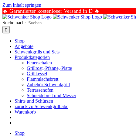
Zum Inhalt springen
🔥 Garantierter kostenloser Versand in D 🔥
Suche nach:
Shop
Angebote
Schwenkgrills und Sets
Produktkategorien
Feuerschalen
Grillrost,-Pfanne,-Platte
Grillkessel
Flammlachsbrett
Zubehör Schwenkgrill
Terrassenofen
Schneidebrett und Messer
Shirts und Schürzen
zurück zu Schwenkgrill-abc
Warenkorb
Shop