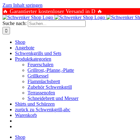
Zum Inhalt springen
🔥 Garantierter kostenloser Versand in D 🔥
Suche nach:
Shop
Angebote
Schwenkgrills und Sets
Produktkategorien
Feuerschalen
Grillrost,-Pfanne,-Platte
Grillkessel
Flammlachsbrett
Zubehör Schwenkgrill
Terrassenofen
Schneidebrett und Messer
Shirts und Schürzen
zurück zu Schwenkgrill-abc
Warenkorb
Shop