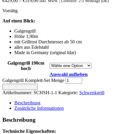
€
429,00
–
€
519,00
inkl. MwSt. | Lieferzeit: 2-5 Werktage (DE)
Vorrätig
Auf einen Blick:
Galgengrill
Höhe 1,90m
mit Grillrost Durchmesser ab 50 cm
alles aus Edelstahl
Made in Germany (original Idar)
Galgengrill 190cm
hoch
Auswahl aufheben
Galgengrill Komplett-Set Menge
In den Warenkorb
Artikelnummer:
SCHSH-1-1
Kategorie:
Schwenkgrill
Beschreibung
Zusätzliche Informationen
Beschreibung
Technische Eigenschaften: