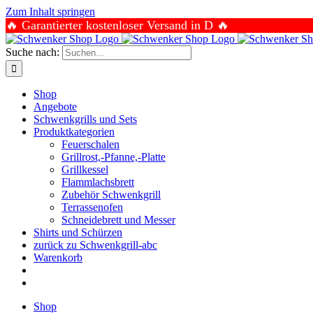
Zum Inhalt springen
🔥 Garantierter kostenloser Versand in D 🔥
Suche nach:
Shop
Angebote
Schwenkgrills und Sets
Produktkategorien
Feuerschalen
Grillrost,-Pfanne,-Platte
Grillkessel
Flammlachsbrett
Zubehör Schwenkgrill
Terrassenofen
Schneidebrett und Messer
Shirts und Schürzen
zurück zu Schwenkgrill-abc
Warenkorb
Shop