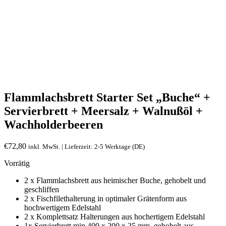
Flammlachsbrett Starter Set „Buche“ +
Servierbrett + Meersalz + Walnußöl +
Wachholderbeeren
€
72,80
inkl. MwSt. | Lieferzeit: 2-5 Werktage (DE)
Vorrätig
2 x Flammlachsbrett aus heimischer Buche, gehobelt und
geschliffen
2 x Fischfilethalterung in optimaler Grätenform aus
hochwertigem Edelstahl
2 x Komplettsatz Halterungen aus hochertigem Edelstahl
1x Servierbrett min 400 x 200 x 25 mm, gehobelt aus