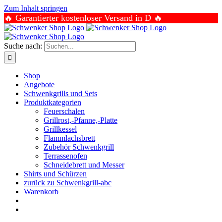
Zum Inhalt springen
🔥 Garantierter kostenloser Versand in D 🔥
Suche nach:
Shop
Angebote
Schwenkgrills und Sets
Produktkategorien
Feuerschalen
Grillrost,-Pfanne,-Platte
Grillkessel
Flammlachsbrett
Zubehör Schwenkgrill
Terrassenofen
Schneidebrett und Messer
Shirts und Schürzen
zurück zu Schwenkgrill-abc
Warenkorb