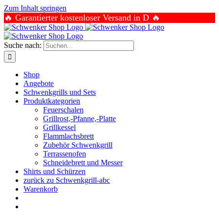
Zum Inhalt springen
🔥 Garantierter kostenloser Versand in D 🔥
Suche nach:
Shop
Angebote
Schwenkgrills und Sets
Produktkategorien
Feuerschalen
Grillrost,-Pfanne,-Platte
Grillkessel
Flammlachsbrett
Zubehör Schwenkgrill
Terrassenofen
Schneidebrett und Messer
Shirts und Schürzen
zurück zu Schwenkgrill-abc
Warenkorb