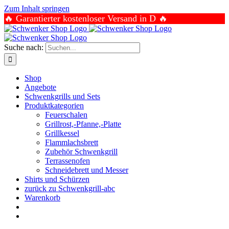
Zum Inhalt springen
🔥 Garantierter kostenloser Versand in D 🔥
Suche nach:
Shop
Angebote
Schwenkgrills und Sets
Produktkategorien
Feuerschalen
Grillrost,-Pfanne,-Platte
Grillkessel
Flammlachsbrett
Zubehör Schwenkgrill
Terrassenofen
Schneidebrett und Messer
Shirts und Schürzen
zurück zu Schwenkgrill-abc
Warenkorb