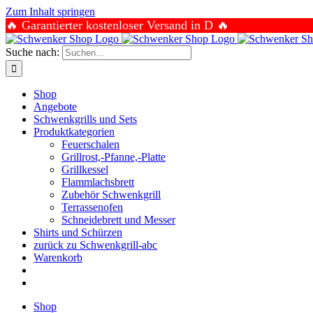
Zum Inhalt springen
🔥 Garantierter kostenloser Versand in D 🔥
Suche nach:
Shop
Angebote
Schwenkgrills und Sets
Produktkategorien
Feuerschalen
Grillrost,-Pfanne,-Platte
Grillkessel
Flammlachsbrett
Zubehör Schwenkgrill
Terrassenofen
Schneidebrett und Messer
Shirts und Schürzen
zurück zu Schwenkgrill-abc
Warenkorb
Shop