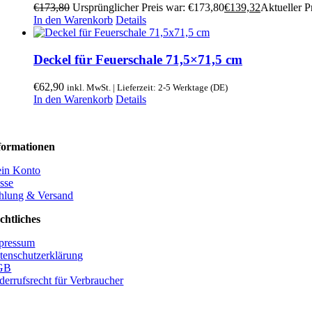
€
173,80
Ursprünglicher Preis war: €173,80
€
139,32
Aktueller Pr
In den Warenkorb
Details
Deckel für Feuerschale 71,5×71,5 cm
€
62,90
inkl. MwSt. | Lieferzeit: 2-5 Werktage (DE)
In den Warenkorb
Details
formationen
in Konto
sse
hlung & Versand
chtliches
pressum
tenschutzerklärung
GB
derrufsrecht für Verbraucher