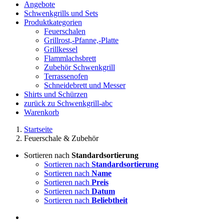
Angebote
Schwenkgrills und Sets
Produktkategorien
Feuerschalen
Grillrost,-Pfanne,-Platte
Grillkessel
Flammlachsbrett
Zubehör Schwenkgrill
Terrassenofen
Schneidebrett und Messer
Shirts und Schürzen
zurück zu Schwenkgrill-abc
Warenkorb
Startseite
Feuerschale & Zubehör
Sortieren nach
Standardsortierung
Sortieren nach
Standardsortierung
Sortieren nach
Name
Sortieren nach
Preis
Sortieren nach
Datum
Sortieren nach
Beliebtheit