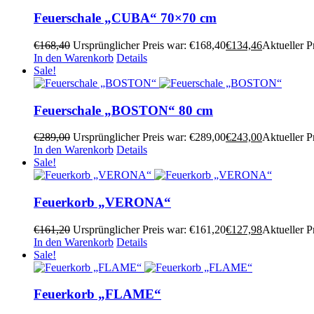
Feuerschale „CUBA“ 70×70 cm
€
168,40
Ursprünglicher Preis war: €168,40
€
134,46
Aktueller Pr
In den Warenkorb
Details
Sale!
Feuerschale „BOSTON“ 80 cm
€
289,00
Ursprünglicher Preis war: €289,00
€
243,00
Aktueller Pr
In den Warenkorb
Details
Sale!
Feuerkorb „VERONA“
€
161,20
Ursprünglicher Preis war: €161,20
€
127,98
Aktueller Pr
In den Warenkorb
Details
Sale!
Feuerkorb „FLAME“