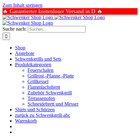
Zum Inhalt springen
🔥 Garantierter kostenloser Versand in D 🔥
Suche nach:
Shop
Angebote
Schwenkgrills und Sets
Produktkategorien
Feuerschalen
Grillrost,-Pfanne,-Platte
Grillkessel
Flammlachsbrett
Zubehör Schwenkgrill
Terrassenofen
Schneidebrett und Messer
Shirts und Schürzen
zurück zu Schwenkgrill-abc
Warenkorb