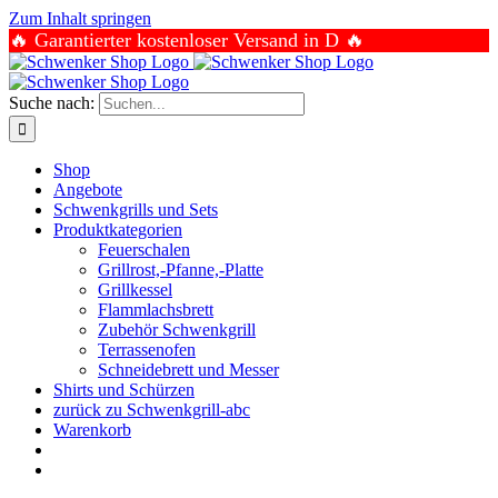
Zum Inhalt springen
🔥 Garantierter kostenloser Versand in D 🔥
Suche nach:
Shop
Angebote
Schwenkgrills und Sets
Produktkategorien
Feuerschalen
Grillrost,-Pfanne,-Platte
Grillkessel
Flammlachsbrett
Zubehör Schwenkgrill
Terrassenofen
Schneidebrett und Messer
Shirts und Schürzen
zurück zu Schwenkgrill-abc
Warenkorb