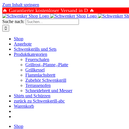
Zum Inhalt springen
🔥 Garantierter kostenloser Versand in D 🔥
Suche nach:
Shop
Angebote
Schwenkgrills und Sets
Produktkategorien
Feuerschalen
Grillrost,-Pfanne,-Platte
Grillkessel
Flammlachsbrett
Zubehör Schwenkgrill
Terrassenofen
Schneidebrett und Messer
Shirts und Schürzen
zurück zu Schwenkgrill-abc
Warenkorb
Shop