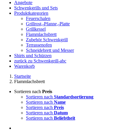
Angebote
Schwenkgrills und Sets
Produktkategorien
Feuerschalen
Grillrost,-Pfanne,-Platte
Grillkessel
Flammlachsbrett
Zubehör Schwenkgrill
Terrassenofen
Schneidebrett und Messer
Shirts und Schürzen
zurück zu Schwenkgrill-abc
Warenkorb
Startseite
Flammlachsbrett
Sortieren nach
Preis
Sortieren nach
Standardsortierung
Sortieren nach
Name
Sortieren nach
Preis
Sortieren nach
Datum
Sortieren nach
Beliebtheit