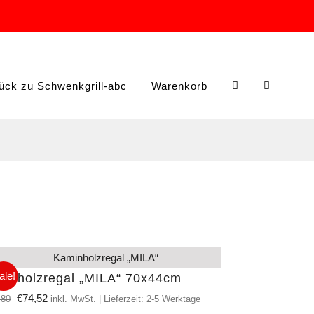
ück zu Schwenkgrill-abc
Warenkorb
ale!
inholzregal „MILA“ 70x44cm
Ursprünglicher
Aktueller
€
74,52
,80
inkl. MwSt. | Lieferzeit: 2-5 Werktage