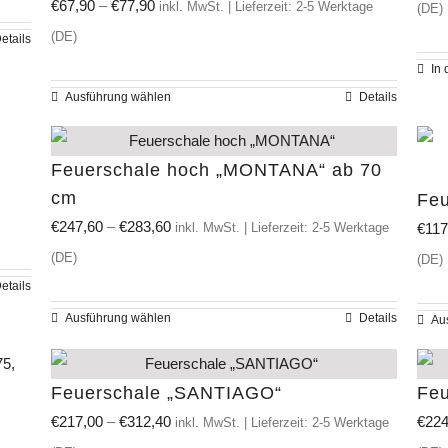
€
67,90
–
€
77,90
inkl. MwSt. | Lieferzeit: 2-5 Werktage
(DE)
(DE)
etails
In
Ausführung wählen
Details
Dieses
Produkt
weist
Feuerschale hoch „MONTANA“ ab 70
mehrere
cm
Feu
Varianten
€
247,60
–
€
283,60
€
117
inkl. MwSt. | Lieferzeit: 2-5 Werktage
auf.
(DE)
(DE)
Die
etails
Optionen
Ausführung wählen
Details
Au
Dieses
können
Produkt
auf
weist
Feuerschale „SANTIAGO“
Fe
der
mehrere
€
217,00
–
€
312,40
€
224
inkl. MwSt. | Lieferzeit: 2-5 Werktage
Produktseite
Varianten