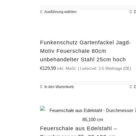
Ausführung wählen
D
Dieses
Produkt
weist
mehrere
Funkenschutz Gartenfackel Jagd-
Varianten
Motiv Feuerschale 80cm
auf.
unbehandelter Stahl 25cm hoch
Die
€
129,99
inkl. MwSt. | Lieferzeit: 2-5 Werktage (DE)
Optionen
können
In den Warenkorb
D
auf
der
Produktseite
gewählt
Feuerschale aus Edelstahl –
werden