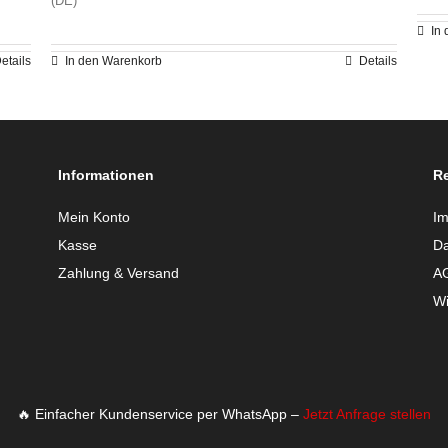
(DE)
werden
war:
ist:
In
€173,80
€139,32.
etails
In den Warenkorb
Details
Informationen
Re
Mein Konto
I
Kasse
Da
Zahlung & Versand
A
Wi
🔥 Einfacher Kundenservice per WhatsApp –
Jetzt Anfrage stellen