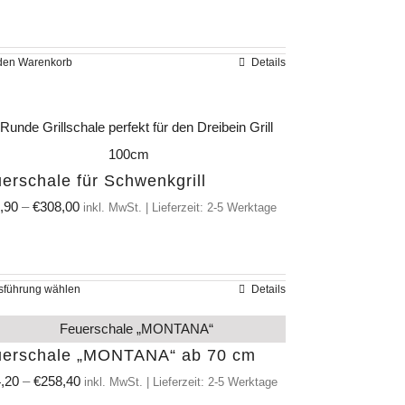
Preis
Preis
war:
ist:
€101,80
€74,52.
 den Warenkorb
Details
erschale für Schwenkgrill
,90
–
€
308,00
inkl. MwSt. | Lieferzeit: 2-5 Werktage
sführung wählen
Details
Dieses
Produkt
weist
uerschale „MONTANA“ ab 70 cm
mehrere
,20
–
€
258,40
inkl. MwSt. | Lieferzeit: 2-5 Werktage
Varianten