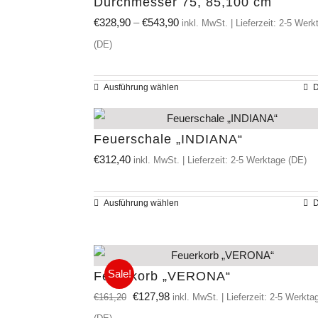
Durchmesser 75, 85,100 cm
€
328,90
–
€
543,90
inkl. MwSt. | Lieferzeit: 2-5 Werk
(DE)
Ausführung wählen
D
Dieses
Produkt
weist
Feuerschale „INDIANA“
mehrere
€
312,40
inkl. MwSt. | Lieferzeit: 2-5 Werktage (DE)
Varianten
auf.
Ausführung wählen
D
Dieses
Die
Produkt
Optionen
weist
können
mehrere
Sale!
Feuerkorb „VERONA“
auf
Varianten
Ursprünglicher
Aktueller
€
127,98
€
161,20
inkl. MwSt. | Lieferzeit: 2-5 Werkta
der
auf.
Preis
Preis