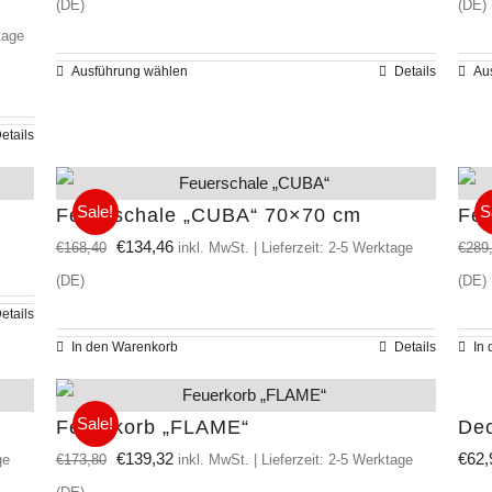
(DE)
(DE)
gewählt
auf.
tage
werden
Die
Ausführung wählen
Details
Au
Dieses
Optionen
Produkt
können
etails
weist
auf
mehrere
der
Varianten
Sale!
S
Feuerschale „CUBA“ 70×70 cm
Fe
Produktseite
auf.
Ursprünglicher
Aktueller
€
134,46
€
168,40
€
289
inkl. MwSt. | Lieferzeit: 2-5 Werktage
gewählt
Die
Preis
Preis
(DE)
(DE)
werden
Optionen
war:
ist:
etails
können
€168,40
€134,46.
In den Warenkorb
Details
In
auf
der
Sale!
Feuerkorb „FLAME“
Dec
Produktseite
Ursprünglicher
Aktueller
€
139,32
€
62,
€
173,80
ge
inkl. MwSt. | Lieferzeit: 2-5 Werktage
gewählt
Preis
Preis