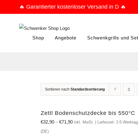
Zum
🔥 Garantierter kostenloser Versand in D 🔥
Inhalt
springen
Shop
Angebote
Schwenkgrills und Se
Sortieren nach
Standardsortierung
Zettl Bodenschutzdecke bis 550°C
€
32,90
–
€
71,90
inkl. MwSt. | Lieferzeit: 2-5 Werkta
(DE)