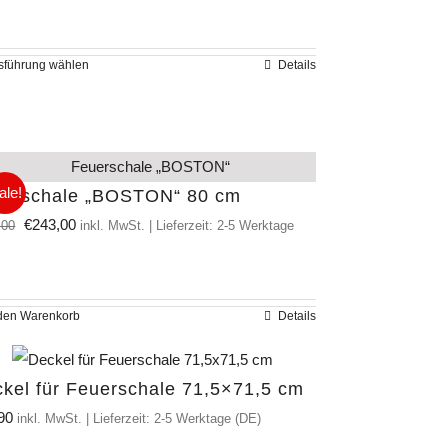
auf.
Die
sführung wählen
Details
Dieses
Optionen
Produkt
können
weist
auf
mehrere
der
Varianten
ale!
uerschale „BOSTON“ 80 cm
Produktseite
auf.
Ursprünglicher
Aktueller
€
243,00
,00
inkl. MwSt. | Lieferzeit: 2-5 Werktage
gewählt
Die
Preis
Preis
werden
Optionen
war:
ist:
können
€289,00
€243,00.
 den Warenkorb
Details
auf
der
kel für Feuerschale 71,5×71,5 cm
Produktseite
90
inkl. MwSt. | Lieferzeit: 2-5 Werktage (DE)
gewählt