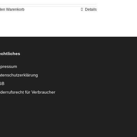
werden
 den Warenkorb
Details
chtliches
mpressum
tenschutzerklärung
GB
derrufsrecht für Verbraucher